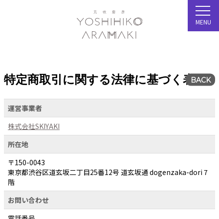
MENU
特定商取引に関する法律に基づく表示
BACK
運営事業者
株式会社SKIYAKI
所在地
〒150-0043
東京都渋谷区道玄坂二丁目25番12号 道玄坂通 dogenzaka-dori 7
階
お問い合わせ
電話番号