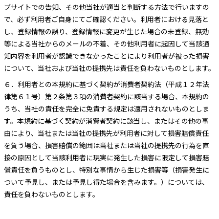
ブサイトでの告知、その他当社が適当と判断する方法で行いますの
で、必ず利用者ご自身にてご確認ください。利用者における見落と
し、登録情報の誤り、登録情報に変更が生じた場合の未登録、無効
等による当社からのメールの不着、その他利用者に起因して当該通
知内容を利用者が認識できなかったことにより利用者が被った損害
について、当社および当社の提携先は責任を負わないものとします。
６．
利用者との本規約に基づく契約が消費者契約法（平成１２年法
律第６１号）第２条第３項の消費者契約に該当する場合、本規約の
うち、当社の責任を完全に免責する規定は適用されないものとしま
す。本規約に基づく契約が消費者契約に該当し、またはその他の事
由により、当社または当社の提携先が利用者に対して損害賠償責任
を負う場合、損害賠償の範囲は当社または当社の提携先の行為を直
接の原因として当該利用者に現実に発生した損害に限定して損害賠
償責任を負うものとし、特別な事情から生じた損害等（損害発生に
ついて予見し、または予見し得た場合を含みます。）については、
責任を負わないものとします。