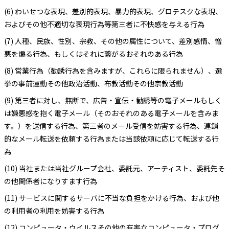
(6) わいせつな表現、差別的表現、暴力的表現、グロテスクな表現、
およびその他不適切な表現行為等第三者に不快感を与える行為
(7) 人種、民族、性別、宗教、その他の属性について、差別感情、憎
悪を煽る行為、もしくはそれに繋がるおそれのある行為
(8) 営業行為（勧誘行為を含みますが、これらに限られません）、選
挙の事前運動その他政治活動、布教活動その他宗教活動
(9) 第三者に対し、無断で、広告・宣伝・勧誘等の電子メールもしく
は嫌悪感を抱く電子メール（そのおそれのある電子メールを含みま
す。）を送信する行為、第三者のメール受信を妨害する行為、連鎖
的なメール転送を依頼する行為または当該依頼に応じて転送する行
為
(10) 当社または当社グループ会社、委託元、アーティスト、委託先そ
の他関係者になりすます行為
(11) サービスに関するサーバに不当な負担をかける行為、および他
の利用者の利用を妨害する行為
(12) コンピュータ・ウイルスその他の有害なコンピュータ・プログ