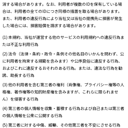
消する場合があります。なお、利用者が複数のIDを保有している場
合は、利用者の全てのIDにつき同様の措置を取る場合があります。
また、利用者の違反行為により当社又は当社の提携先に損害が発生
した場合には、損害賠償を請求する場合があります。
(1) 本規約、当社が運営する他のサービスの利用規約への違反行為ま
たは不正な利用行為
(2) 法令（法律・条約・政令・条例その他名目のいかんを問わず、公
に利用者を拘束する規範を含みます）や公序良俗に違反する行為、
およびこれに違反するおそれのある行為。または、違法な行為を勧
誘、助長する行為
(3) 他の利用者を含む第三者の権利（肖像権、プライバシー権等の人
格権、著作権等の知的財産権を含みますが、これらに限られませ
ん）を侵害する行為
(4) 第三者の個人情報を収集・蓄積する行為および自己または第三者
の個人情報を公衆に公開する行為
(5) 第三者に対する中傷、威嚇、その他第三者を不安にさせる行為