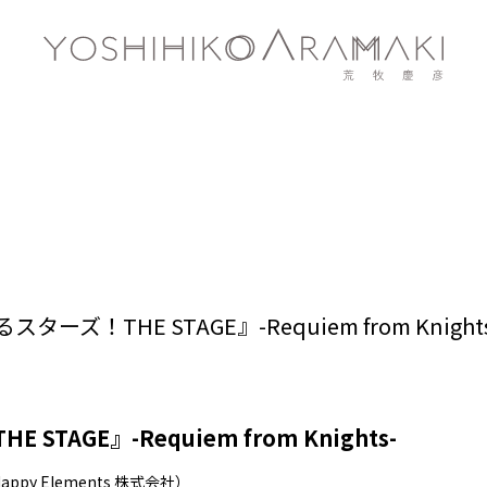
！THE STAGE』-Requiem from Knights
TAGE』-Requiem from Knights-
y Elements 株式会社）