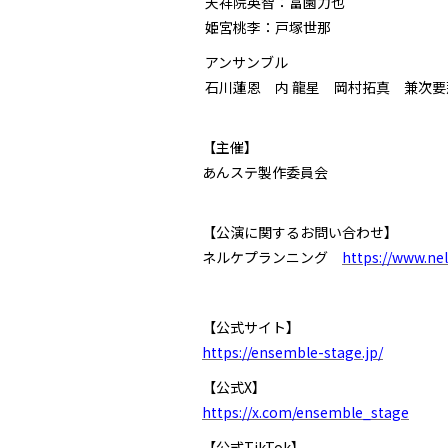
天祥院英智：富園力也
姫宮桃李：戸塚世那
アンサンブル
石川蓮恩 内 龍星 岡村拓真 兼次
【主催】
あんステ製作委員会
【公演に関するお問い合わせ】
ネルケプランニング
https://www.nel
【公式サイト】
https://ensemble-stage.jp/
【公式X】
https://x.com/ensemble_stage
【公式TikTok】