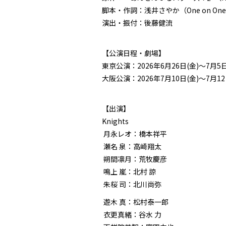
脚本・作詞：浅井さやか（One on On
演出・振付：後藤健流
【公演日程・劇場】
東京公演：2026年6月26日(金)～7
大阪公演：2026年7月10日(金)～7月
【出演】
Knights
月永レオ：橋本祥平
瀬名 泉：高崎翔太
朔間凛月：荒牧慶彦
鳴上 嵐：北村 諒
朱桜 司：北川尚弥
遊木 真：松村泰一郎
衣更真緒：谷水 力