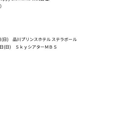
e）
月5日(日) 品川プリンスホテル ステラボール
12日(日) ＳｋｙシアターＭＢＳ