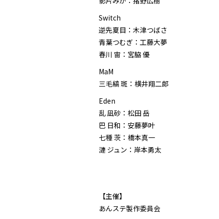
影片みか：猪野広樹
Switch
逆先夏目：木津つばさ
青葉つむぎ：工藤大夢
春川 宙：宮脇 優
MaM
三毛縞 斑：横井翔二郎
Eden
乱 凪砂：松田 岳
巴 日和：安藤夢叶
七種 茨：橋本真一
漣 ジュン：岸本勇太
【主催】
あんステ製作委員会