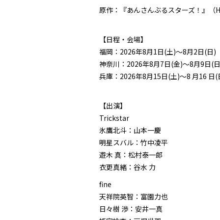
原作：『あんさんぶるスターズ！』（Happ
【日程・会場】
福岡：2026年8月1日(土)〜8月2日
神奈川：2026年8月7日(金)〜8月9日
兵庫：2026年8月15日(土)〜8 月16
【出演】
Trickstar
氷鷹北斗：山本一慶
明星スバル：竹中凌平
遊木 真：松村泰一郎
衣更真緒：谷水 力
fine
天祥院英智：富園力也
日々樹 渉：安井一真