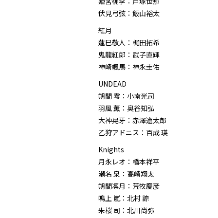
姫宮桃李：戸塚世那
伏見弓弦：飯山裕太
紅月
蓮巳敬人：梶田拓希
鬼龍紅郎：武子直輝
神崎颯馬：神永圭佑
UNDEAD
朔間 零：小南光司
羽風 薫：奥谷知弘
大神晃牙：赤澤遼太郎
乙狩アドニス：百成 瑛
Knights
月永レオ：橋本祥平
瀬名 泉：高崎翔太
朔間凛月：荒牧慶彦
鳴上 嵐：北村 諒
朱桜 司：北川尚弥