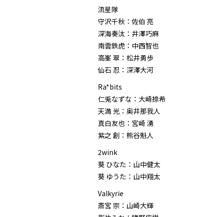
流星隊
守沢千秋：佐伯 亮
深海奏汰：井澤巧麻
南雲鉄虎：中西智也
高峯 翠：松井勇歩
仙石 忍：深澤大河
Ra*bits
仁兎なずな：大崎捺希
天満 光：奥井那我人
真白友也：宮崎 湧
紫之 創：熊谷魁人
2wink
葵 ひなた：山中健太
葵 ゆうた：山中翔太
Valkyrie
斎宮 宗：山崎大輝