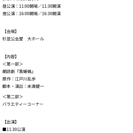
昼公演：11:00開場／11:30開演
夜公演：16:00開場／16:30開演
【会場】
杉並公会堂 大ホール
【内容】
＜第一部＞
朗読劇『黒蜥蜴』
原作：江戸川乱歩
脚本・演出：末満健一
＜第二部＞
バラエティーコーナー
【出演】
■11:30公演