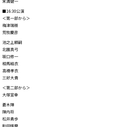
末満健一
■16:30公演
＜第一部から＞
梅津瑞樹
荒牧慶彦
池之上頼嗣
北園真弓
坂口修一
相馬結衣
高橋孝衣
三好大貴
＜第二部から＞
大塚宣幸
蒼木陣
陳内将
松井勇歩
和田琢磨