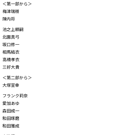
＜第一部から＞
梅津瑞樹
陳内将
池之上頼嗣
北園真弓
坂口修一
相馬結衣
高橋孝衣
三好大貴
＜第二部から＞
大塚宣幸
フランク莉奈
愛加あゆ
森田成一
和田琢磨
和田雅成