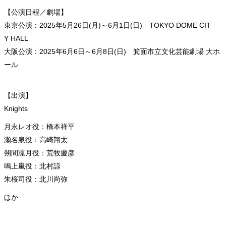
【公演日程／劇場】
東京公演：2025年5月26日(月)～6月1日(日) TOKYO DOME CIT
Y HALL
大阪公演：2025年6月6日～6月8日(日) 箕面市立文化芸能劇場 大ホ
ール
【出演】
Knights
月永レオ役：橋本祥平
瀬名泉役：高崎翔太
朔間凛月役：荒牧慶彦
鳴上嵐役：北村諒
朱桜司役：北川尚弥
ほか